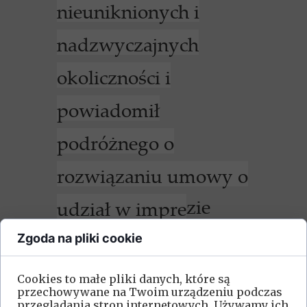
nieuniknionych i
nadzwyczajnych
okoliczności i
powiadomił
podróżnego o
rozwiązaniu umowy o
zie
udział w impre
turystycznej
Zgoda na pliki cookie
niezwłocznie przed
Cookies to małe pliki danych, które są
przechowywane na Twoim urządzeniu podczas
rozpoczęciem imprezy
przeglądania stron internetowych. Używamy ich