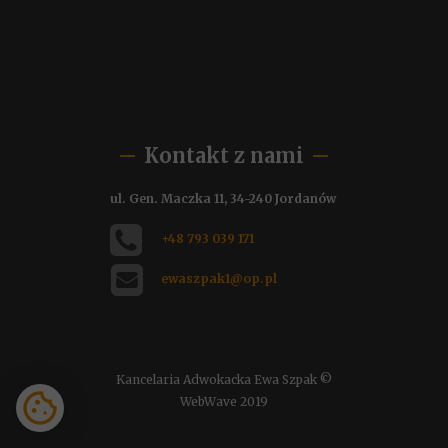
Kontakt z nami
ul. Gen. Maczka 11, 34-240 Jordanów
+48 793 039 171
ewaszpak1@op.pl
Kancelaria Adwokacka Ewa Szpak ©
WebWave
2019