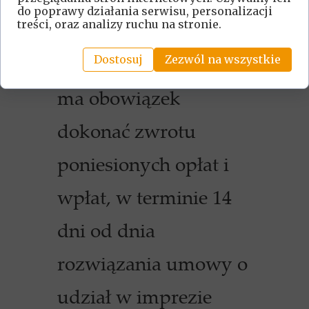
do poprawy działania serwisu, personalizacji
treści, oraz analizy ruchu na stronie.
turystycznej.
Wówczas Organizator
Dostosuj
Zezwól na wszystkie
ma obowiązek
dokonać zwrotu
poniesionych opłat i
wpłat, w terminie 14
dni od dnia
rozwiązania umowy o
udział w imprezie