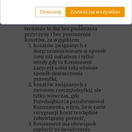
poza lokalem przedsiębiorstwa?
Dostosuj
Zezwól na wszystkie
Od Umowy zawartej na odległość i
tej poza lokalem przedsiębiorstwa
Konsument może odstąpić w
terminie 14 dni bez podawania
przyczyny i bez ponoszenia
kosztów, za wyjątkiem:
kosztów związanych z
doręczeniem towaru w sposób
inny niż najtańszy i tylko
wtedy gdy to Konsument
zażyczył sobie taki właśnie
sposób dostarczenia
przesyłki,
kosztów związanych z
zwrotem rzeczy/odsyłki/, ale
tylko wówczas, gdy
Przedsiębiorca poinformował
Konsumenta, o tym, że w razie
rezygnacji koszt ten będzie
zobowiązany ponieść,
Konsument ma obowiązek
zapłacić za świadczenie