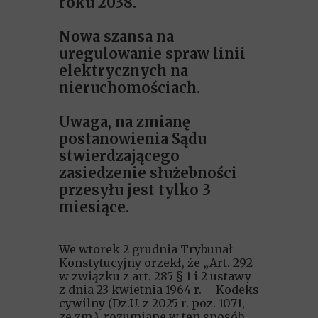
roku 2038.
Nowa szansa na
uregulowanie spraw linii
elektrycznych na
nieruchomościach.
Uwaga, na zmianę
postanowienia Sądu
stwierdzającego
zasiedzenie służebności
przesyłu jest tylko 3
miesiące.
We wtorek 2 grudnia Trybunał
Konstytucyjny orzekł, że „Art. 292
w związku z art. 285 § 1 i 2 ustawy
z dnia 23 kwietnia 1964 r. – Kodeks
cywilny (Dz.U. z 2025 r. poz. 1071,
ze zm.), rozumiane w ten sposób,